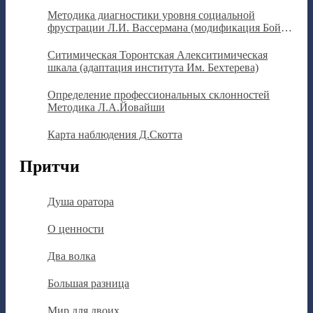
Методика диагностики уровня социальной
фрустрации Л.И. Вассермана (модификация Бойко
В.В.)
Ситимическая Торонтская Алекситимическая
шкала (адаптация института Им. Бехтерева)
Определение профессиональных склонностей
Методика Л.А.Йовайши
Карта наблюдения Д.Скотта
Притчи
Душа оратора
О ценности
Два волка
Большая разница
Мир для двоих