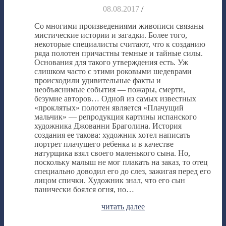
08.08.2017
/
Со многими произведениями живописи связаны
мистические истории и загадки. Более того,
некоторые специалисты считают, что к созданию
ряда полотен причастны темные и тайные силы.
Основания для такого утверждения есть. Уж
слишком часто с этими роковыми шедеврами
происходили удивительные факты и
необъяснимые события — пожары, смерти,
безумие авторов… Одной из самых известных
«проклятых» полотен является «Плачущий
мальчик» — репродукция картины испанского
художника Джованни Браголина. История
создания ее такова: художник хотел написать
портрет плачущего ребенка и в качестве
натурщика взял своего маленького сына. Но,
поскольку малыш не мог плакать на заказ, то отец
специально доводил его до слез, зажигая перед его
лицом спички. Художник знал, что его сын
панически боялся огня, но…
читать далее