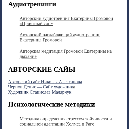
Аудиотренинги
Авторский аудиотренинг Екатерины Громовой
«Приятный сон»
Авторский раслабляющий аудиотренинг
Екатерины Громовой
Авторская медитация Громовой Екатерины на
дыхание
АВТОРСКИЕ САЙЫ
Авторский сайт Николая Алексанова
Чернов Денис — Сайт художник
а
Художник Станислав Малярчук
Психологические методики
Методика определения стрессоустойчивости и
социальной адаптации Холмса и Раге