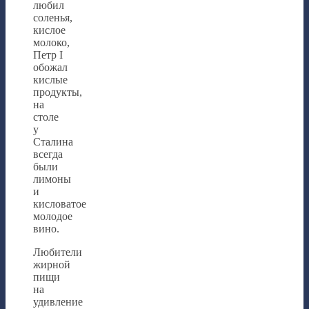
любил
соленья,
кислое
молоко,
Петр I
обожал
кислые
продукты,
на
столе
у
Сталина
всегда
были
лимоны
и
кисловатое
молодое
вино.
Любители
жирной
пищи
на
удивление