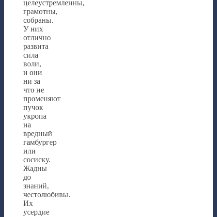
целеустремленны,
грамотны,
собраны.
У них
отлично
развита
сила
воли,
и они
ни за
что не
променяют
пучок
укропа
на
вредный
гамбургер
или
сосиску.
Жадны
до
знаний,
честолюбивы.
Их
усердие