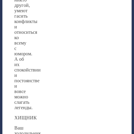
другой,
умеют
гасить
конфликты
и
относиться
ко
всему
с
юмором.
А об
их
спокойствии
и
постоянстве
и
вовсе
можно
слагать
легенды.
ХИЩНИК
Ваш
холодильник