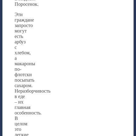
Поросенок.
Эти
граждане
запросто
могут
есть
арбуз
с
хлебом,
а
макароны
по-
флотски
посыпать
сахаром.
Неразборчивость
в еде
– их
главная
особенность.
В
целом
это
легкие