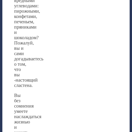
вредными
углеводами:
пирожными,
конфетами,
печеньем,
пряниками
и
шоколадом?
Пожалуй,
вы и
сами
догадываетесь
о том,
что
вы
-настоящий
сластена.
Вы
без
сомнения
умеете
наслаждаться
жизнью
и