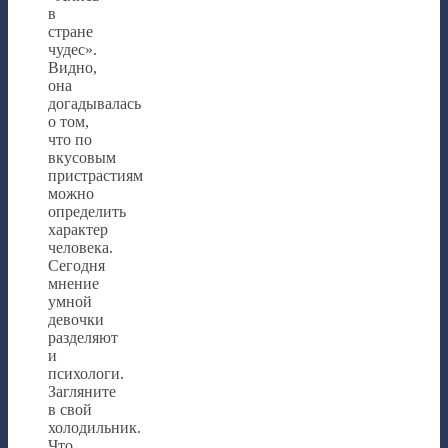
в
стране
чудес».
Видно,
она
догадывалась
о том,
что по
вкусовым
пристрастиям
можно
определить
характер
человека.
Сегодня
мнение
умной
девочки
разделяют
и
психологи.
Загляните
в свой
холодильник.
Что