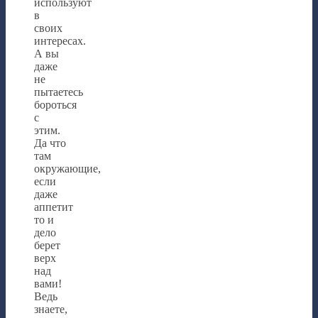
используют
в
своих
интересах.
А вы
даже
не
пытаетесь
бороться
с
этим.
Да что
там
окружающие,
если
даже
аппетит
то и
дело
берет
верх
над
вами!
Ведь
знаете,