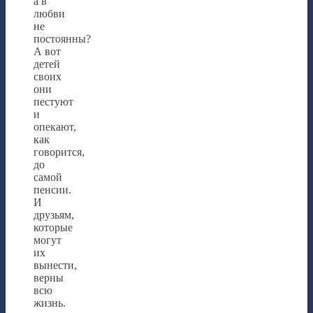
а в
любви
не
постоянны?
А вот
детей
своих
они
пестуют
и
опекают,
как
говорится,
до
самой
пенсии.
И
друзьям,
которые
могут
их
вынести,
верны
всю
жизнь.