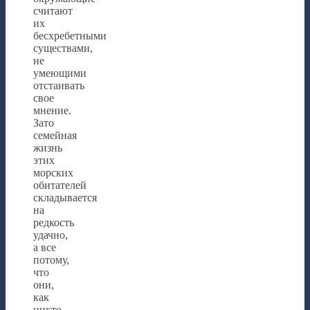
считают
их
бесхребетными
существами,
не
умеющими
отстаивать
свое
мнение.
Зато
семейная
жизнь
этих
морских
обитателей
складывается
на
редкость
удачно,
а все
потому,
что
они,
как
никто