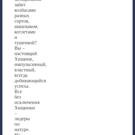
забит
колбасами
разных
сортов,
шашлыком,
котлетами
и
тушенкой?
Вы –
настоящий
Хищник,
импульсивный,
властный,
всегда
добивающийся
успеха.
Все
без
исключения
Хищники
–
лидеры
по
натуре.
Но