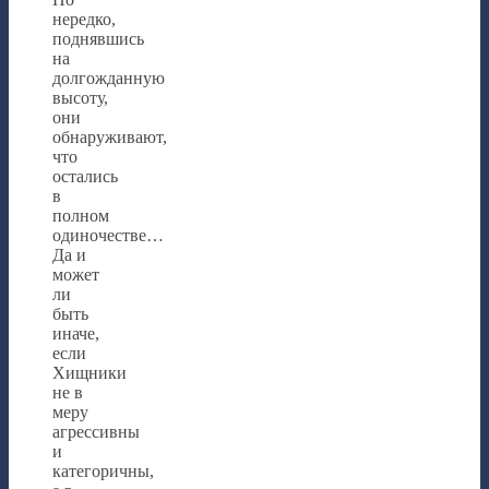
нередко,
поднявшись
на
долгожданную
высоту,
они
обнаруживают,
что
остались
в
полном
одиночестве…
Да и
может
ли
быть
иначе,
если
Хищники
не в
меру
агрессивны
и
категоричны,