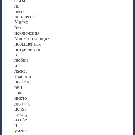
сказал
ли
чего
лишнего?»
У всех
без
исключения
Млекопитающих
повышенная
потребность
в
любви
и
ласке.
Именно
поэтому
они,
как
никто
другой,
ценят
заботу
о себе
и
умеют