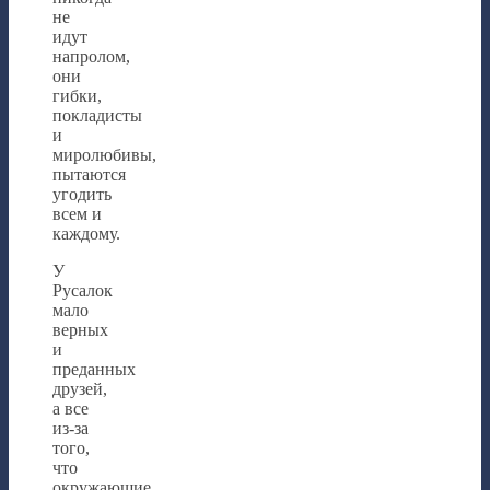
не
идут
напролом,
они
гибки,
покладисты
и
миролюбивы,
пытаются
угодить
всем и
каждому.
У
Русалок
мало
верных
и
преданных
друзей,
а все
из-за
того,
что
окружающие