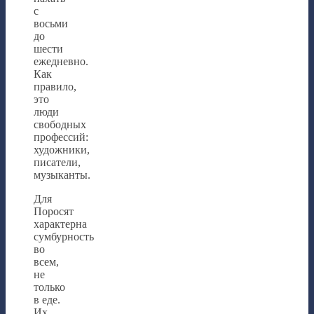
с
восьми
до
шести
ежедневно.
Как
правило,
это
люди
свободных
профессий:
художники,
писатели,
музыканты.
Для
Поросят
характерна
сумбурность
во
всем,
не
только
в еде.
Их