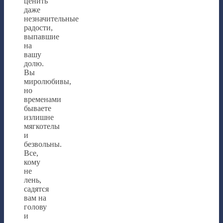
ценить
даже
незначительные
радости,
выпавшие
на
вашу
долю.
Вы
миролюбивы,
но
временами
бываете
излишне
мягкотелы
и
безвольны.
Все,
кому
не
лень,
садятся
вам на
голову
и