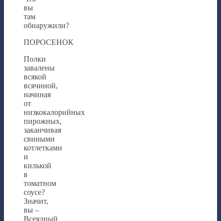
вы
там
обнаружили?
ПОРОСЕНОК
Полки
завалены
всякой
всячиной,
начиная
от
низкокалорийных
пирожных,
заканчивая
свиными
котлетками
и
килькой
в
томатном
соусе?
Значит,
вы –
Всеядный