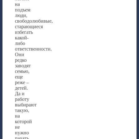
на
подъем
люди,
свободолюбивые,
старающиеся
избегать
какой-
либо
ответственности.
Они
редко
заводят
семью,
еще
реже –
детей.
Да и
работу
выбирают
такую,
на
которой
не
нужно
пахать