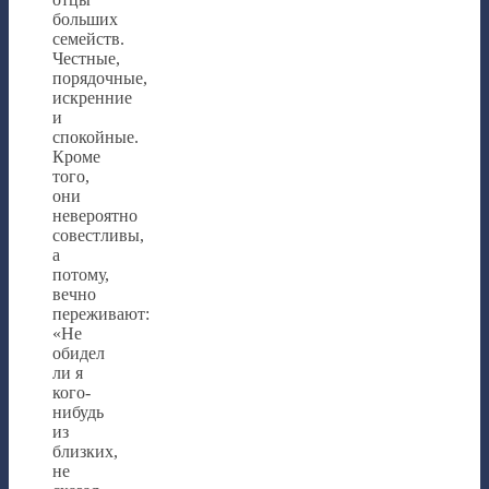
больших
семейств.
Честные,
порядочные,
искренние
и
спокойные.
Кроме
того,
они
невероятно
совестливы,
а
потому,
вечно
переживают:
«Не
обидел
ли я
кого-
нибудь
из
близких,
не